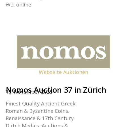
Wo: online
Webseite Auktionen
Nomos Auction 37 in Zürich
16. November 2025
Finest Quality Ancient Greek,
Roman & Byzantine Coins.
Renaissance & 17th Century
Dutch Medals. Auctions &