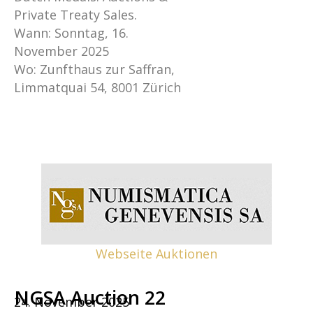
Private Treaty Sales.
Wann: Sonntag, 16.
November 2025
Wo: Zunfthaus zur Saffran,
Limmatquai 54, 8001 Zürich
Webseite Auktionen
NGSA Auction 22
24. November 2025