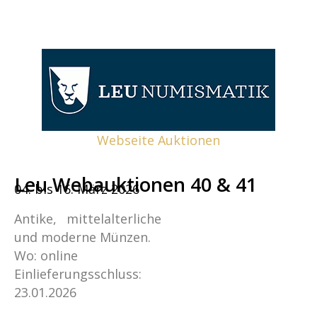
Webseite Auktionen
Leu Webauktionen 40 & 41
04. bis 16. März 2026
Antike, mittelalterliche
und moderne Münzen.
Wo: online
Einlieferungsschluss:
23.01.2026