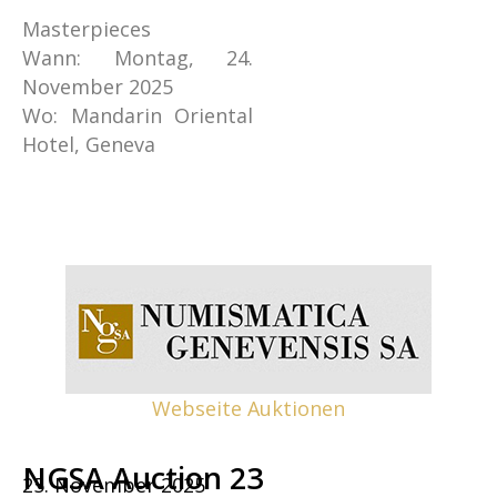
Masterpieces
Wann: Montag, 24.
November 2025
Wo: Mandarin Oriental
Hotel, Geneva
Webseite Auktionen
NGSA Auction 23
25. November 2025