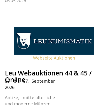
06.05.2026
Webseite Auktionen
Leu Webauktionen 44 & 45 /
Online
05. bis 07. September
2026
Antike, mittelalterliche
und moderne Münzen.